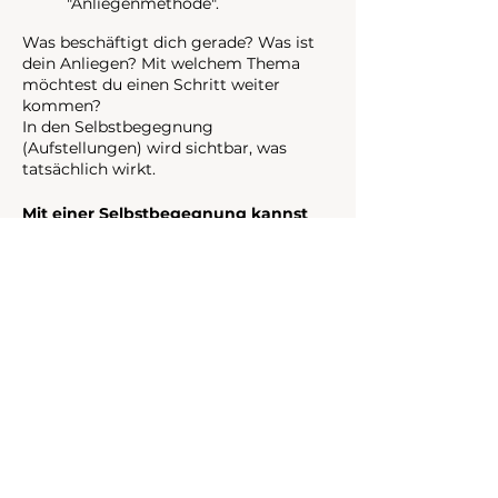
"Anliegenmethode".
Was beschäftigt dich gerade? Was ist
dein Anliegen? Mit welchem Thema
möchtest du einen Schritt weiter
kommen?
In den Selbstbegegnung
(Aufstellungen) wird sichtbar, was
tatsächlich wirkt.
Mit einer Selbstbegegnung kannst
du:
unbewusste Ebenen in dir
erkennen, Ungeklärtes ordnen,
blockierte Energien wieder ins
Fließen bringen,
abgespaltene
Persönlichkeitsanteile wieder zu
dir zu nehmen,
Ursache von Verwirrung,
Verstrickungen sehen,
deine Ausreden entdecken, deine
Strategien erkennen, zu dir selbst