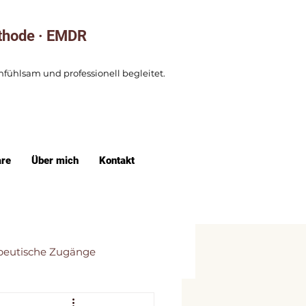
thode · EMDR
nfühlsam und professionell begleitet.
re
Über mich
Kontakt
peutische Zugänge