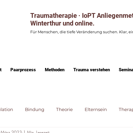
Traumatherapie · IoPT Anliegenme
Winterthur und online.
Für Menschen, die tiefe Veränderung suchen. Klar, ei
t
Paarprozess
Methoden
Trauma verstehen
Semina
lation
Bindung
Theorie
Elternsein
Thera
 März 2023
1 Min. Lesezeit