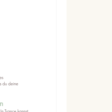
es 
s du deine 
n
In Trance kannst 